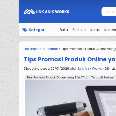
Kategori
Buku
Fashion
Kelas
Keseh
Beranda
»
Education
»
Tips Promosi Produk Online yang E
Tips Promosi Produk Online yan
Diposting pada 20/01/2026 oleh
Link Anik Works
◦ Dilihat
Tips Promosi Produk Online yang Efektif dan Terbukti Berhasil