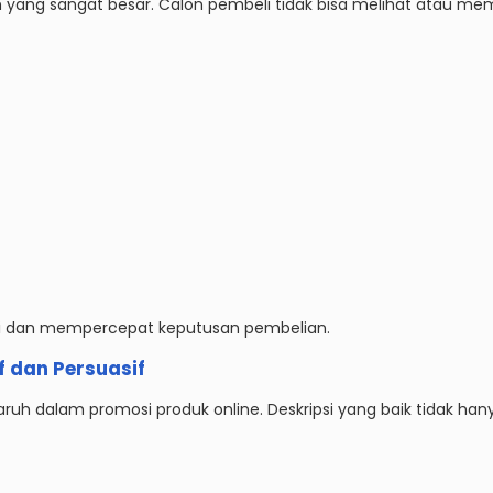
an yang sangat besar. Calon pembeli tidak bisa melihat atau m
li dan mempercepat keputusan pembelian.
f dan Persuasif
ngaruh dalam promosi produk online. Deskripsi yang baik tidak h