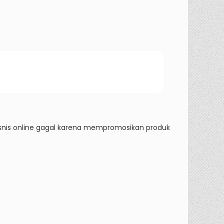
isnis online gagal karena mempromosikan produk