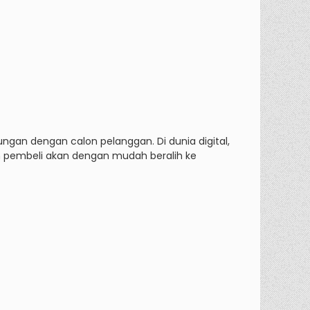
an dengan calon pelanggan. Di dunia digital,
lon pembeli akan dengan mudah beralih ke