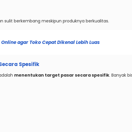
kan sulit berkembang meskipun produknya berkualitas.
 Online agar Toko Cepat Dikenal Lebih Luas
Secara Spesifik
 adalah
menentukan target pasar secara spesifik
. Banyak b